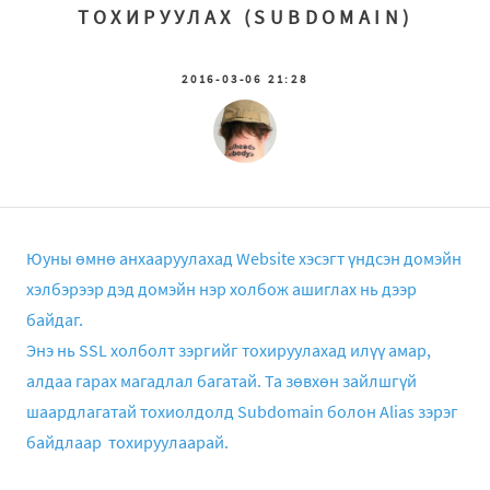
ТОХИРУУЛАХ (SUBDOMAIN)
2016-03-06 21:28
Юуны өмнө анхааруулахад Website хэсэгт үндсэн домэйн
хэлбэрээр дэд домэйн нэр холбож ашиглах нь дээр
байдаг.
Энэ нь SSL холболт зэргийг тохируулахад илүү амар,
алдаа гарах магадлал багатай. Та зөвхөн зайлшгүй
шаардлагатай тохиолдолд Subdomain болон Alias зэрэг
байдлаар тохируулаарай.