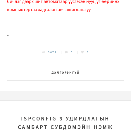
бичлэг дээрх шиг автоматаар үүсгэсэн нууц үг өөрийнх
компьютертаа хадгалан авч ашиглана уу.
...
3072
0
0
ДЭЛГЭРЭНГҮЙ
ISPCONFIG 3 УДИРДЛАГЫН
САМБАРТ СУБДОМЭЙН НЭМЖ