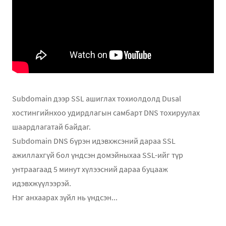
Subdomain дээр SSL ашиглах тохиолдолд Dusal
хостингийнхоо удирдлагын самбарт DNS тохируулах
шаардлагатай байдаг.
Subdomain DNS бүрэн идэвхжсэний дараа SSL
ажиллахгүй бол үндсэн домэйныхаа SSL-ийг түр
унтраагаад 5 минут хүлээсний дараа буцааж
идэвхжүүлээрэй.
Нэг анхаарах зүйл нь үндсэн...