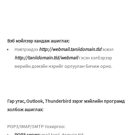
Вэб мэйлээр хандаж ашиглах:
Нэвтрэхдээ
http://webmail.taniidomain.tld
эсвэл
http://taniidomain.tld/webmail
гэсэн хэлбэрээр
өөрийн домэйн нэрийг орлуулан бичиж орно.
Гар утас, Outlook, Thunderbird зэрэг мэйлийн програмд
холбож ашиглах:
POP3/IMAP/SMTP тохиргоо:
POP3 server:
mail.
tanii-domain.tld