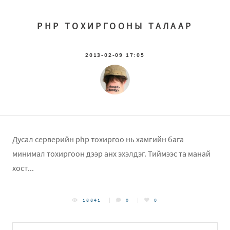
PHP ТОХИРГООНЫ ТАЛААР
2013-02-09 17:05
Дусал серверийн php тохиргоо нь хамгийн бага
минимал тохиргоон дээр анх эхэлдэг. Тиймээс та манай
хост...
18841
0
0