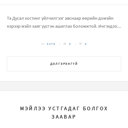
Та Дусал хостинг үйлчилгээг авснаар өөрийн домэйн
нэрээр мэйл хаяг үүсгэн ашиглах боломжтой. Ингэхдээ:...
3279
0
0
ДЭЛГЭРЭНГҮЙ
МЭЙЛЭЭ УСТГАДАГ БОЛГОХ
ЗААВАР