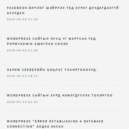
FACEBOOK БИЧЛЭГ ШЭЙРЛЭХ ҮЕД ЗУРАГ ДУУДАГДАХГҮЙ
АСУУДАЛ
2020-08-29
21:03
WORDPRESS САЙТЫН НУУЦ ҮГ МАРТСАН ҮЕД
PHPMYADMIN АШИГЛАН СОЛИХ
2020-06-06
21:56
ЗАРИМ СЕРВЕРИЙН ОНЦЛОГ ТОХИРГООНУУД.
2020-04-13
18:11
WORDPRESS САЙТЫН ХУРД НЭМЭГДҮҮЛЭХ ТОХИРГОО
2020-01-19
22:42
WORDPRESS "ERROR ESTABLISHING A DATABASE
CONNECTION" АЛДАА ЗАСАХ