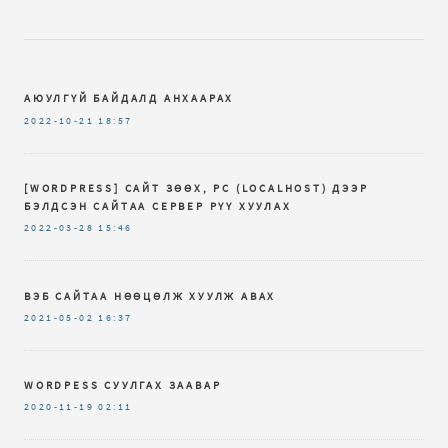
АЮУЛГҮЙ БАЙДАЛД АНХААРАХ
2022-10-21
18:57
[WORDPRESS] САЙТ ЗӨӨХ, PC (LOCALHOST) ДЭЭР
БЭЛДСЭН САЙТАА СЕРВЕР РҮҮ ХУУЛАХ
2022-03-28
15:46
ВЭБ САЙТАА НӨӨЦӨЛЖ ХУУЛЖ АВАХ
2021-05-02
16:37
WORDPESS СУУЛГАХ ЗААВАР
2020-11-19
02:11