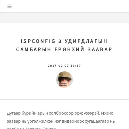
Цэс
ISPCONFIG 3 УДИРДЛАГЫН
САМБАРЫН ЕРӨНХИЙ ЗААВАР
2017-02-07 13:17
Дугаар бүрийн арын холбоосоор орж үзээрэй. Ихэнх
заавар нь үргэлжилсэн нэг видеоноос хугацаагаар нь