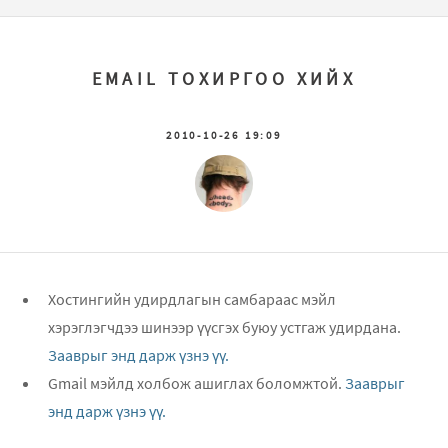
EMAIL ТОХИРГОО ХИЙХ
2010-10-26 19:09
Хостингийн удирдлагын самбараас мэйл
хэрэглэгчдээ шинээр үүсгэх буюу устгаж удирдана.
Зааврыг энд дарж үзнэ үү.
Gmail мэйлд холбож ашиглах боломжтой.
Зааврыг
энд дарж үзнэ үү.