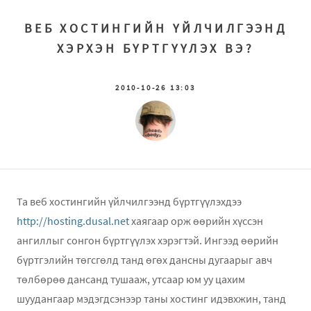
ВЕБ ХОСТИНГИЙН ҮЙЛЧИЛГЭЭНД
ХЭРХЭН БҮРТГҮҮЛЭХ ВЭ?
2010-10-26 13:03
Та веб хостингийн үйлчилгээнд бүртгүүлэхдээ
http://hosting.dusal.net
хаягаар орж өөрийн хүссэн
ангиллыг сонгон бүртгүүлэх хэрэгтэй. Ингээд өөрийн
бүртгэлийн төгсгөлд танд өгөх дансны дугаарыг авч
төлбөрөө дансанд тушааж, утсаар юм уу цахим
шуудангаар мэдэгдсэнээр таны хостинг идэвхжин, танд