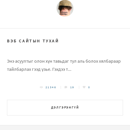
ВЭБ САЙТЫН ТУХАЙ
Энэ асуултыг олон хүн тавьдаг тул аль болох хялбараар
тайлбарлах гээд үзье. Гэхдээ т...
21346
19
0
ДЭЛГЭРЭНГҮЙ