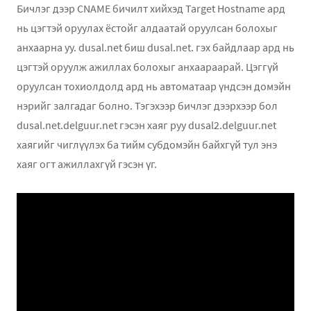
Бичлэг дээр CNAME бичилт хийхэд Target Hostname ард
нь цэгтэй оруулах ёстойг алдаатай оруулсан болохыг
анхаарна уу. dusal.net биш dusal.net. гэх байдлаар ард нь
цэгтэй оруулж ажиллах болохыг анхаараарай. Цэггүй
оруулсан тохиолдолд ард нь автоматаар үндсэн домэйн
нэрийг залгадаг болно. Тэгэхээр бичлэг дээрхээр бол
dusal.net.delguur.net гэсэн хаяг руу dusal2.delguur.net
хаягийг чиглүүлэх ба тийм субдомэйн байхгүй тул энэ
хаяг огт ажиллахгүй гэсэн үг.