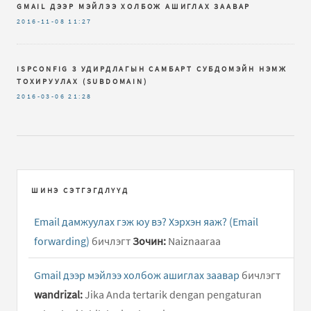
GMAIL ДЭЭР МЭЙЛЭЭ ХОЛБОЖ АШИГЛАХ ЗААВАР
2016-11-08
11:27
ISPCONFIG 3 УДИРДЛАГЫН САМБАРТ СУБДОМЭЙН НЭМЖ
ТОХИРУУЛАХ (SUBDOMAIN)
2016-03-06
21:28
ШИНЭ СЭТГЭГДЛҮҮД
Email дамжуулах гэж юу вэ? Хэрхэн яаж? (Email
forwarding)
бичлэгт
Зочин:
Naiznaaraa
Gmail дээр мэйлээ холбож ашиглах заавар
бичлэгт
wandrizal:
Jika Anda tertarik dengan pengaturan