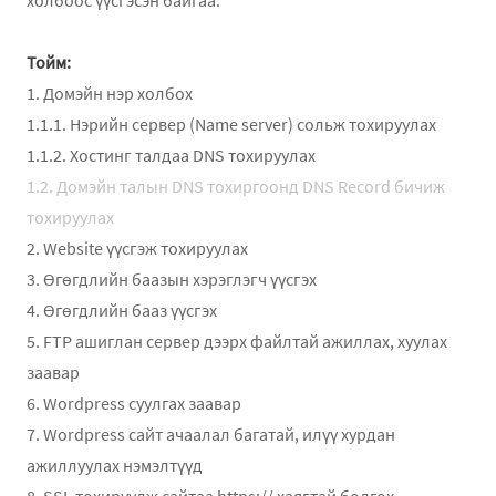
холбоос үүсгэсэн байгаа.
Тойм:
1. Домэйн нэр холбох
1.1.1. Нэрийн сервер (Name server) сольж тохируулах
1.1.2. Хостинг талдаа DNS тохируулах
1.2. Домэйн талын DNS тохиргоонд DNS Record бичиж
тохируулах
2. Website үүсгэж тохируулах
3. Өгөгдлийн баазын хэрэглэгч үүсгэх
4. Өгөгдлийн бааз үүсгэх
5. FTP ашиглан сервер дээрх файлтай ажиллах, хуулах
заавар
6. Wordpress суулгах заавар
7. Wordpress сайт ачаалал багатай, илүү хурдан
ажиллуулах нэмэлтүүд