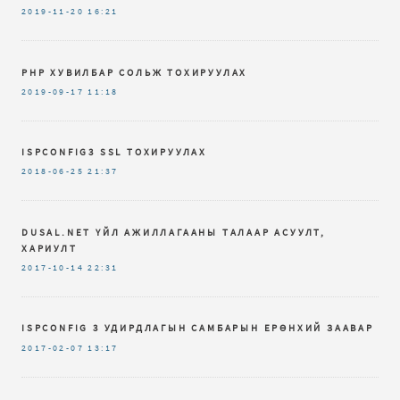
2019-11-20
16:21
PHP ХУВИЛБАР СОЛЬЖ ТОХИРУУЛАХ
2019-09-17
11:18
ISPCONFIG3 SSL ТОХИРУУЛАХ
2018-06-25
21:37
DUSAL.NET ҮЙЛ АЖИЛЛАГААНЫ ТАЛААР АСУУЛТ,
ХАРИУЛТ
2017-10-14
22:31
ISPCONFIG 3 УДИРДЛАГЫН САМБАРЫН ЕРӨНХИЙ ЗААВАР
2017-02-07
13:17