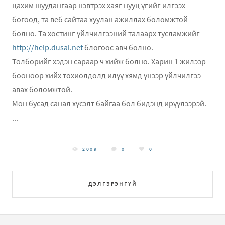
цахим шуудангаар нэвтрэх хаяг нууц үгийг илгээх
бөгөөд, та веб сайтаа хуулан ажиллах боломжтой
болно. Та хостинг үйлчилгээний талаарх тусламжийг
http://help.dusal.net
блогоос авч болно.
Төлбөрийг хэдэн сараар ч хийж болно. Харин 1 жилээр
бөөнөөр хийх тохиолдолд илүү хямд үнээр үйлчилгээ
авах боломжтой.
Мөн бусад санал хүсэлт байгаа бол бидэнд ирүүлээрэй.
...
2009
0
0
ДЭЛГЭРЭНГҮЙ