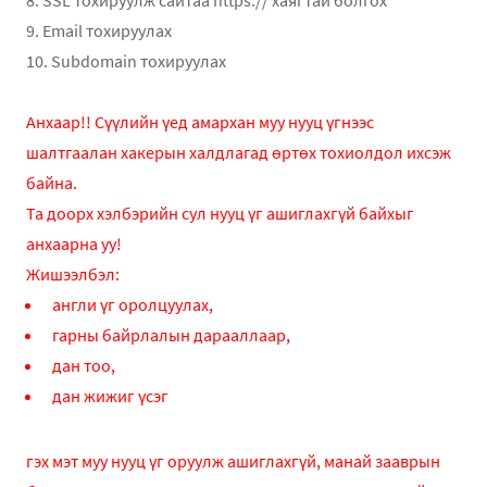
8. SSL тохируулж сайтаа https:// хаягтай болгох
9. Email тохируулах
10. Subdomain тохируулах
Анхаар!! Сүүлийн үед амархан муу нууц үгнээс
шалтгаалан хакерын халдлагад өртөх тохиолдол ихсэж
байна.
Та доорх хэлбэрийн сул нууц үг ашиглахгүй байхыг
анхаарна уу!
Жишээлбэл:
англи үг оролцуулах,
гарны байрлалын дарааллаар,
дан тоо,
дан жижиг үсэг
гэх мэт муу нууц үг оруулж ашиглахгүй, манай зааврын