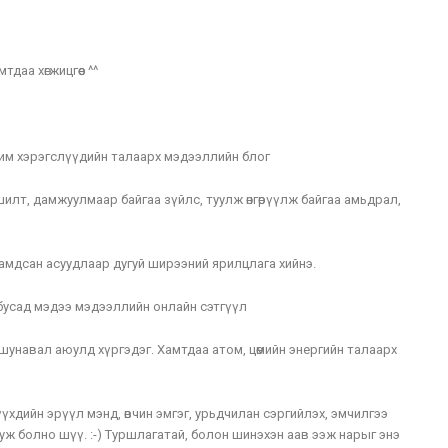
аа хөгжицгөөе ^^
ахим хэрэгслүүдийн талаарх мэдээллийн блог
лт, дамжуулмаар байгаа зүйлс, туулж өнгөрүүлж байгаа амьдрал,
амдсан асуудлаар дугуй ширээний ярилцлага хийнэ.
усад мэдээ мэдээллийн онлайн сэтгүүл
ч, шунавал аюулд хүргэдэг. Хамтдаа атом, цөмийн энергийн талаарх
үүхдийн эрүүл мэнд, өвчин эмгэг, урьдчилан сэргийлэх, эмчилгээ
уж болно шүү. :-) Туршлагатай, болон шинэхэн аав ээж нарыг энэ