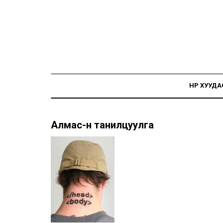
НҮҮР ХУУДА
Алмас-н танилцуулга