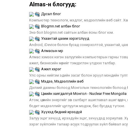
Almas-н блогууд:
Дусал блог
Компьютер технологи, мэдлэг, мэдээллийн веб сайт. Хамтд
Blogmn.net албан блог
Энэ бол blogmn.net сайтын албан ёсны блог юм.
Ухаантай цахим хэрэгслүүд
Android, iDevice болон бусад сонирхолтой, ухаантай, ц
Алмасын мөр
Алмас хэмээх нэгэн залуугийн компьютерын гарны товши
ажил, бизнесийн мөрийг тэмдэглэн үлдээх талбар.
Ажил хэрэг
Улс орны нийгэм эдийн засаг болон эрүүл мэндийн тулг
Мэдээ, Мэдээллийн веб
Дэлхий дахины болоод Монголын технологийн болоод б
Цөмийн хаягдалгүй Монгол - Nuclear Free Mongolia
Атом, цөмийн энергийг зөв салбарт ашиглавал ашиг өгдөг 
бодит мэдээллийг цуглуулж мэдэж, бас бусдад түгээе.
Хүүхэд бидний ирээдүй
Залуу эцэг эхчүүд, ирээдүйн эцэг, эхчүүдэд зориулав. Х
зэрэг зүйлсийн талаар асуух тодруулах зүйл байвал асу