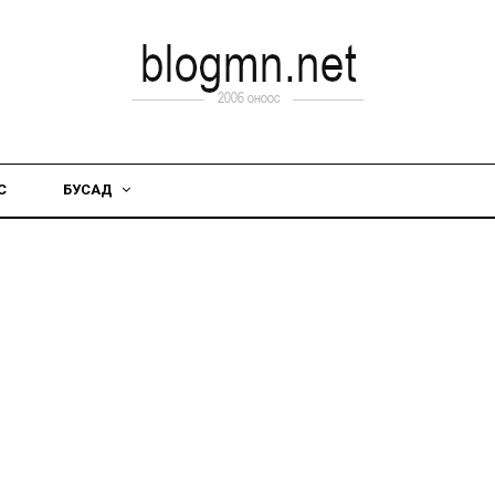
С
БУСАД