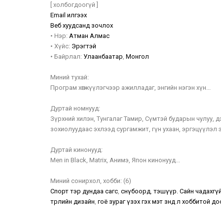
[ холбогдоогүй ]
Email илгээх
Веб хуудсанд зочлох
•
Нэр:
Атман
Алмас
•
Хүйс:
Эрэгтэй
•
Байрлал:
Улаанбаатар
,
Монгол
Миний тухай:
Програм хөгжүүлэгчээр ажилладаг, энгийн нэгэн хүн...
Дуртай номнууд:
Зүрхний хилэн, Тунгалаг Тамир, Сүмтэй бударын чулуу,
зохиолуудаас эхлээд сургамжит, гүн ухаан, эргэцүүлэл эс
Дуртай кинонууд:
Men in Black, Matrix, Анимэ, Япон кинонууд...
Миний сонирхол, хобби:
(6)
Спорт тэр дундаа сагс
,
снөүбоорд
,
тэшүүр. Сайн чадахгүй 
төрлийн дизайн
,
гоё зураг үзэх гэх мэт зөндөө л хоббитой до