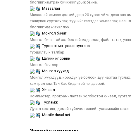
блогийг хамтран бичихийг урьж байна.
Мазаалай
Мазаалай хэмээх дэлхий дээр 20 хүрэхгүй үлдсэн энэ ам
таниулан сурталчлах, түүнийг хамтдаа хамгаалах, цааш
блогийг хөтөлж эхэллээ.
Монгол бичиг
Монгол бичигтэй холбоотой мэдээлэл, файл татах, унших
Туршилтын цагаан хулгана
туршилтын талбар
Цагийн өнгө сонин
Монгол бичгээр
Монгол хүүхэд
Монгол хүүхдүүд, ирээдүй үе болсон дүү нартаа туслах, 
хамтрал юм. Та ч бас бидэнтэй нэгдээрэй.
Хичээл
Компьютер, програмчлалтай холбоотой хичээл, сургалт
Тусламж
Дусал хостинг, домэйн үйлчилгээний тусламжийн хэсэг.
Mobile.dusal.net