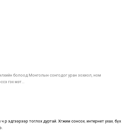
 дэлхийн болоод Монголын сонгодог уран зохиол, ном
сэ гэх мэт...
ч өөрөө эдгээрээр тоглох дуртай. Хөгжим сонсох
,
интернет ухах
,
бүх
о.