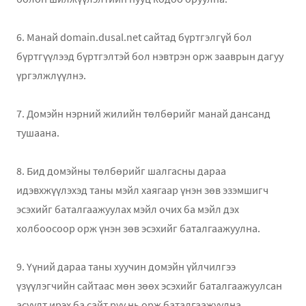
6. Манай domain.dusal.net сайтад бүртгэлгүй бол
бүртгүүлээд бүртгэлтэй бол нэвтрэн орж зааврын дагуу
үргэлжлүүлнэ.
7. Домэйн нэрний жилийн төлбөрийг манай дансанд
тушаана.
8. Бид домэйны төлбөрийг шалгасны дараа
идэвхжүүлэхэд таны мэйл хаягаар үнэн зөв эзэмшигч
эсэхийг баталгаажуулах мэйл очих ба мэйл дэх
холбоосоор орж үнэн зөв эсэхийг баталгаажуулна.
9. Үүний дараа таны хуучин домэйн үйлчилгээ
үзүүлэгчийн сайтаас мөн зөөх эсэхийг баталгаажуулсан
асуулт ирэх ба сайт руу нь орж баталгаажуулна.