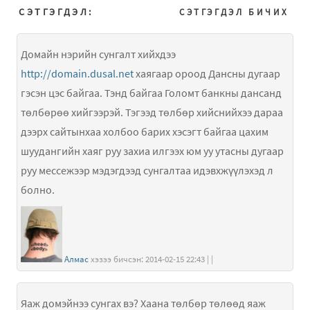
СЭТГЭГДЭЛ:
СЭТГЭГДЭЛ БИЧИХ
Домайн нэрийн сунгалт хийхдээ
http://domain.dusal.net
хаягаар ороод Дансны дугаар
гэсэн цэс байгаа. Тэнд байгаа Голомт банкны дансанд
төлбөрөө хийгээрэй. Тэгээд төлбөр хийснийхээ дараа
дээрх сайтынхаа холбоо барих хэсэгт байгаа цахим
шуудангийн хаяг руу захиа илгээх юм уу утасны дугаар
руу мессежээр мэдэгдээд сунгалтаа идэвхжүүлэхэд л
болно.
Алмас
хэзээ бичсэн: 2014-02-15 22:43 | |
Яаж домэйнээ сунгах вэ? Хаана төлбөр төлөөд яаж