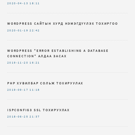
2020-04-13
18:11
WORDPRESS САЙТЫН ХУРД НЭМЭГДҮҮЛЭХ ТОХИРГОО
2020-01-19
22:42
WORDPRESS "ERROR ESTABLISHING A DATABASE
CONNECTION" АЛДАА ЗАСАХ
2019-11-20
16:21
PHP ХУВИЛБАР СОЛЬЖ ТОХИРУУЛАХ
2019-09-17
11:18
ISPCONFIG3 SSL ТОХИРУУЛАХ
2018-06-25
21:37