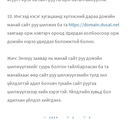
10. Ингээд хэсэг хугацаанд хүлээсний дараа домэйн
манай сайт руу шилжих ба та
https://domain.dusal.net
хаягаар орж нэвтэрч ороод Удирдах холбоосоор орж
домэйн нэрээ удирдах боломжтой болно.
Жич: Энэхүү заавар нь манай сайт руу домэйн
шилжүүлэхийг суурь болгон тайлбарласан ба та
манайхаас ѳѳр сайт руу шилжүүлэхийн тулд энэ
үйлдэлтэй адил боловч тухайн сайт руугаа
шилжүүлэхээр хийх хэрэгтэй. Үйлдлийн хувьд бол
адилхан үйлдэл хийгдэнэ.
2634
2
0