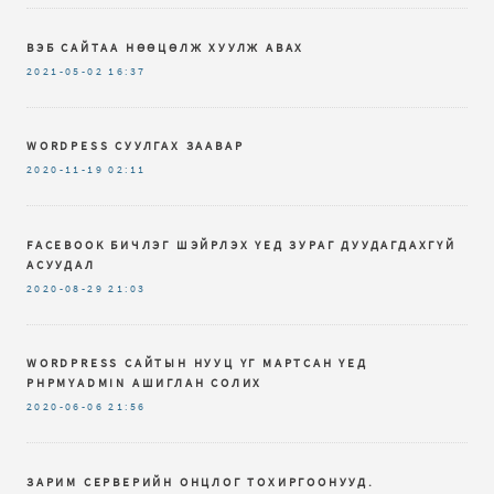
ВЭБ САЙТАА НӨӨЦӨЛЖ ХУУЛЖ АВАХ
2021-05-02
16:37
WORDPESS СУУЛГАХ ЗААВАР
2020-11-19
02:11
FACEBOOK БИЧЛЭГ ШЭЙРЛЭХ ҮЕД ЗУРАГ ДУУДАГДАХГҮЙ
АСУУДАЛ
2020-08-29
21:03
WORDPRESS САЙТЫН НУУЦ ҮГ МАРТСАН ҮЕД
PHPMYADMIN АШИГЛАН СОЛИХ
2020-06-06
21:56
ЗАРИМ СЕРВЕРИЙН ОНЦЛОГ ТОХИРГООНУУД.