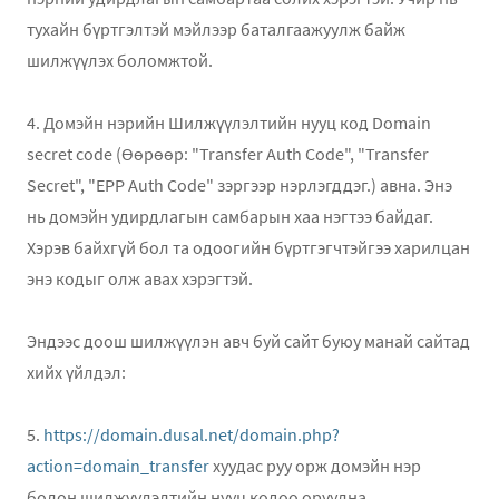
тухайн бүртгэлтэй мэйлээр баталгаажуулж байж
шилжүүлэх боломжтой.
4. Домэйн нэрийн Шилжүүлэлтийн нууц код Domain
secret code (Өөрөөр: "Transfer Auth Code", "Transfer
Secret", "EPP Auth Code" зэргээр нэрлэгддэг.) авна. Энэ
нь домэйн удирдлагын самбарын хаа нэгтээ байдаг.
Хэрэв байхгүй бол та одоогийн бүртгэгчтэйгээ харилцан
энэ кодыг олж авах хэрэгтэй.
Эндээс доош шилжүүлэн авч буй сайт буюу манай сайтад
хийх үйлдэл:
5.
https://domain.dusal.net/domain.php?
action=domain_transfer
хуудас руу орж домэйн нэр
болон шилжүүлэлтийн нууц кодоо оруулна.