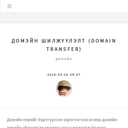
Цэс
ДОМЭЙН ШИЛЖҮҮЛЭЛТ (DOMAIN
TRANSFER)
ДОМЭЙН
2010-03-22 09:07
Домэйн нэрийг бүртгүүлсэн хэрэглэгчээсээ өөр домэйн
нэрийн үйлчилгээ үзүүлэгч рүү шилжүүлж болдог.