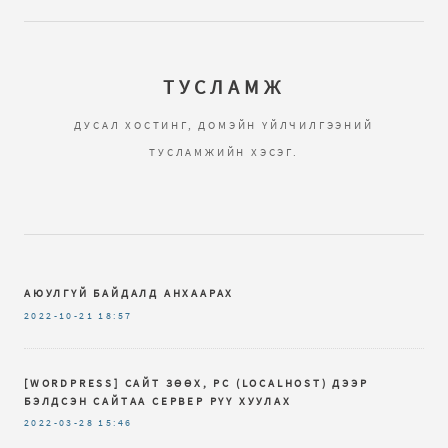
ТУСЛАМЖ
ДУСАЛ ХОСТИНГ, ДОМЭЙН ҮЙЛЧИЛГЭЭНИЙ
ТУСЛАМЖИЙН ХЭСЭГ.
АЮУЛГҮЙ БАЙДАЛД АНХААРАХ
2022-10-21
18:57
[WORDPRESS] САЙТ ЗӨӨХ, PC (LOCALHOST) ДЭЭР
БЭЛДСЭН САЙТАА СЕРВЕР РҮҮ ХУУЛАХ
2022-03-28
15:46