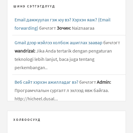
ШИНЭ СЭТГЭГДЛҮҮД
Email дамжуулах гэж юу вэ? Хэрхэн яаж? (Email
forwarding)
бичлэгт
Зочин:
Naiznaaraa
Gmail дээр мэйлээ холбож ашиглах заавар
бичлэгт
wandrizal:
Jika Anda tertarik dengan pengaturan
teknologi lebih lanjut, baca juga tentang
perkembangan..
Веб сайт хэрхэн ажилладаг вэ?
бичлэгт
Admin:
Програмчлалын сургалт л эхлээд явж байгаа.
http://hicheel.dusal...
Веб сайт хэрхэн ажилладаг вэ?
бичлэгт
naranbat:
ХОЛБООСУУД
tanaid computer-iin hicheel surgalt baigaa