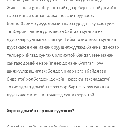
Жишээ нь та godaddy.com сайт дээр бүртгэлтэй домэйн
нэрээ манай domain.dusal.net сайт руу зөөж
болно.
Зарим хүмүүс домэйн нэрээ урьд нь хүнээс гуйж
төлбөрийг нь төлүүлж авсан байгаад хугацаа нь
дуусахаар сунгаж чаддаггүй. Тийм тохиолдолд хугацаа
дуусахаас өмнө манайх руу шилжүүлээд банкны дансаар
төлбөр хийгээд сунгах боломжтой байдаг. Мөн манай
сайтаас домэйн нэрийг өөр домэйн бүртгэгч рүү
шилжүүлж ашиглаж болдог. Ямар нэгэн байдлаар
бидэнтэй холбогдож, домэйн нэрээ сунгаж чадахгүй
тохиолдолд домэйн нэрээ өөр бүртгэгч рүү хугацаа
дуусахаас өмнө шилжүүлээд сунгах хэрэгтэй.
Хэрхэн домэйн нэр шилжүүлэх вэ?
Домэйн нэрийн одоогийн бүртгэлээрээ нэвтэрч ороод