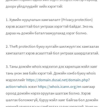
доорх үйлдлүүдийг хийх хэрэгтэй:
1. Хувийн нууцлалын хамгаалалт (Privacy protection)
хэрэв асаалттай бол унтраах хэрэгтэй байдаг. Энэ нь
дараа нь домэйн баталгаажуулахад хэрэг болно.
2. Theft protection буюу хулгайн шилжүүлгээс хамгаалах
хамгаалалт хэрэв асаалттай бол унтраах шаардлагатай.
3. Таны домэйн whois мэдээлэл дэх харилцах мэйл хаяг
тань үнэн зөв байх хэрэгтэй. Домэйн хэнбэ буюу whois
мэдээллийг
https://domain.dusal.net/domain.php?
action=whois
эсвэл
https://whois.icann.org/en
хаягаар
ороод домэйн нэрээ оруулан шалгаж болно. Хэрэв
шалгах боломжгүй, буруу мэйл хаяг байгаа бол домэйн
нэрний удирдлагын самбартаа солих хэрэгтэй. Учир нь