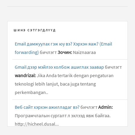
ШИНЭ СЭТГЭГДЛҮҮД
Email дамжуулах гэж юу вэ? Хэрхэн яаж? (Email
forwarding)
бичлэгт
Зочин:
Naiznaaraa
Gmail дээр мэйлээ холбож ашиглах заавар
бичлэгт
wandrizal:
Jika Anda tertarik dengan pengaturan
teknologi lebih lanjut, baca juga tentang
perkembangan..
Веб сайт хэрхэн ажилладаг вэ?
бичлэгт
Admin:
Програмчлалын сургалт л эхлээд явж байгаа.
http://hicheel.dusal...