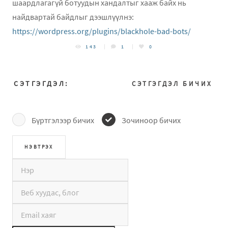
шаардлагагүй ботуудын хандалтыг хааж байх нь
найдвартай байдлыг дээшлүүлнэ:
https://wordpress.org/plugins/blackhole-bad-bots/
143
1
0
СЭТГЭГДЭЛ:
СЭТГЭГДЭЛ БИЧИХ
Бүртгэлээр бичих
Зочиноор бичих