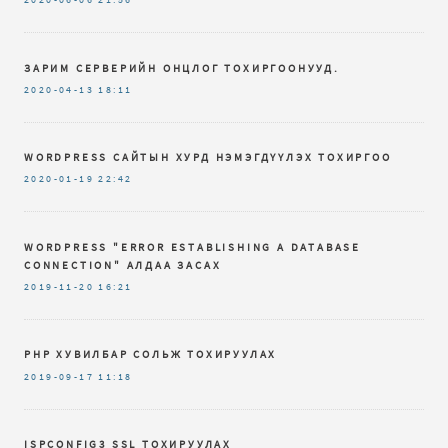
2020-06-06
21:56
ЗАРИМ СЕРВЕРИЙН ОНЦЛОГ ТОХИРГООНУУД.
2020-04-13
18:11
WORDPRESS САЙТЫН ХУРД НЭМЭГДҮҮЛЭХ ТОХИРГОО
2020-01-19
22:42
WORDPRESS "ERROR ESTABLISHING A DATABASE
CONNECTION" АЛДАА ЗАСАХ
2019-11-20
16:21
PHP ХУВИЛБАР СОЛЬЖ ТОХИРУУЛАХ
2019-09-17
11:18
ISPCONFIG3 SSL ТОХИРУУЛАХ