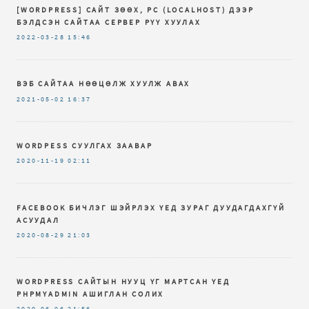
[WORDPRESS] САЙТ ЗӨӨХ, PC (LOCALHOST) ДЭЭР
БЭЛДСЭН САЙТАА СЕРВЕР РҮҮ ХУУЛАХ
2022-03-28
15:46
ВЭБ САЙТАА НӨӨЦӨЛЖ ХУУЛЖ АВАХ
2021-05-02
16:37
WORDPESS СУУЛГАХ ЗААВАР
2020-11-19
02:11
FACEBOOK БИЧЛЭГ ШЭЙРЛЭХ ҮЕД ЗУРАГ ДУУДАГДАХГҮЙ
АСУУДАЛ
2020-08-29
21:03
WORDPRESS САЙТЫН НУУЦ ҮГ МАРТСАН ҮЕД
PHPMYADMIN АШИГЛАН СОЛИХ