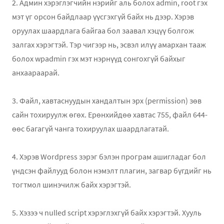
2. Админ хэрэглэгчийн нэрийг аль болох admin, root гэх
мэт үг орсон байдлаар үүсгэхгүй байх нь дээр. Хэрэв
оруулах шаардлага байгаа бол заавал хэцүү болгож
залгах хэрэгтэй. Тэр чигээр нь, эсвэл илүү амархан тааж
болох wpadmin гэх мэт нэрнүүд сонгохгүй байхыг
анхаараарай.
3. Файл, хавтаснуудын хандалтын эрх (permission) зөв
сайн тохируулж өгөх. Ерөнхийдөө хавтас 755, файл 644-
өөс багагүй чанга тохируулах шаардлагатай.
4. Хэрэв Wordpress зэрэг бэлэн програм ашигладаг бол
үндсэн файлууд болон нэмэлт плагин, загвар бүгдийг нь
тогтмол шинэчилж байх хэрэгтэй.
5. Хэзээ ч nulled script хэрэглэхгүй байх хэрэгтэй. Хууль