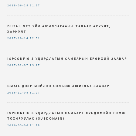
2018-06-25
21:37
DUSAL.NET ҮЙЛ АЖИЛЛАГААНЫ ТАЛААР АСУУЛТ,
ХАРИУЛТ
2017-10-14
22:31
ISPCONFIG 3 УДИРДЛАГЫН САМБАРЫН ЕРӨНХИЙ ЗААВАР
2017-02-07
13:17
GMAIL ДЭЭР МЭЙЛЭЭ ХОЛБОЖ АШИГЛАХ ЗААВАР
2016-11-08
11:27
ISPCONFIG 3 УДИРДЛАГЫН САМБАРТ СУБДОМЭЙН НЭМЖ
ТОХИРУУЛАХ (SUBDOMAIN)
2016-03-06
21:28