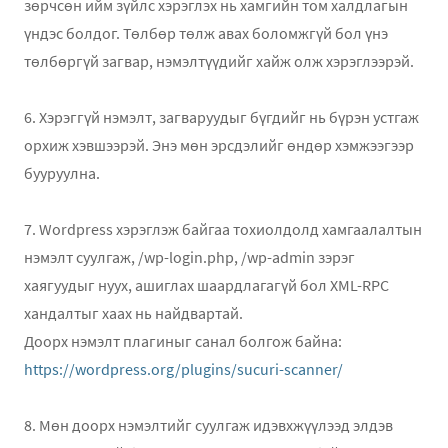
зөрчсөн ийм зүйлс хэрэглэх нь хамгийн том халдлагын
үндэс болдог. Төлбөр төлж авах боломжгүй бол үнэ
төлбөргүй загвар, нэмэлтүүдийг хайж олж хэрэглээрэй.
6. Хэрэггүй нэмэлт, загваруудыг бүгдийг нь бүрэн устгаж
орхиж хэвшээрэй. Энэ мөн эрсдэлийг өндөр хэмжээгээр
бууруулна.
7. Wordpress хэрэглэж байгаа тохиолдолд хамгаалалтын
нэмэлт суулгаж, /wp-login.php, /wp-admin зэрэг
хаягуудыг нуух, ашиглах шаардлагагүй бол XML-RPC
хандалтыг хаах нь найдвартай.
Доорх нэмэлт плагиныг санал болгож байна:
https://wordpress.org/plugins/sucuri-scanner/
8. Мөн доорх нэмэлтийг суулгаж идэвхжүүлээд элдэв