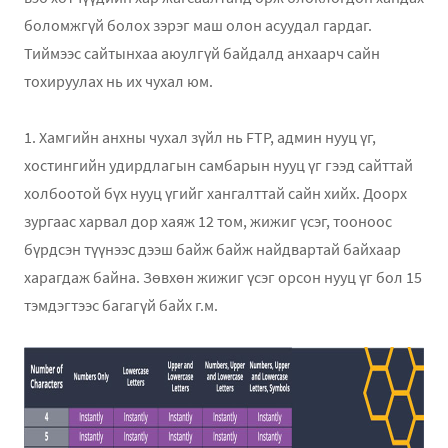
боломжгүй болох зэрэг маш олон асуудал гардаг.
Тиймээс сайтынхаа аюулгүй байдалд анхаарч сайн
тохируулах нь их чухал юм.
1. Хамгийн анхны чухал зүйл нь FTP, админ нууц үг,
хостингийн удирдлагын самбарын нууц үг гээд сайттай
холбоотой бүх нууц үгийг хангалттай сайн хийх. Доорх
зургаас харвал дор хаяж 12 том, жижиг үсэг, тооноос
бүрдсэн түүнээс дээш байж байж найдвартай байхаар
харагдаж байна. Зөвхөн жижиг үсэг орсон нууц үг бол 15
тэмдэгтээс багагүй байх г.м.