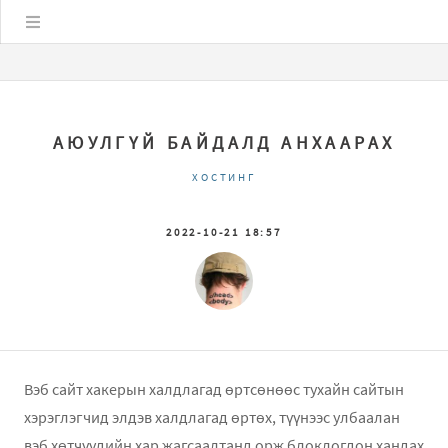
Цэс
АЮУЛГҮЙ БАЙДАЛД АНХААРАХ
ХОСТИНГ
2022-10-21 18:57
Вэб сайт хакерын халдлагад өртсөнөөс тухайн сайтын
хэрэглэгчид элдэв халдлагад өртөх, түүнээс улбаалан
вэб хөтчүүдийн хар жагсаалтанд орж блоклогдон хандах