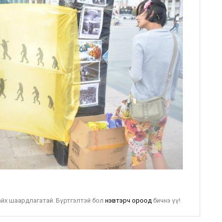
байх шаардлагатай. Бүртгэлтэй бол
нэвтэрч ороод
бичнэ үү!