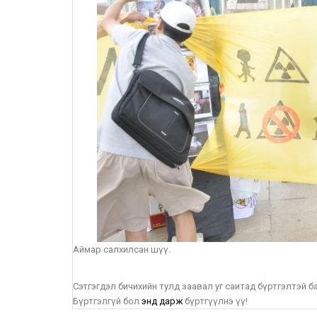
Аймар салхилсан шүү.
Сэтгэгдэл бичихийн тулд заавал уг саитад бүртгэлтэй 
Бүртгэлгүй бол
энд дарж
бүртгүүлнэ үү!