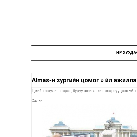
НҮҮР ХУУДА
Almas-н зургийн цомог
»
Үйл ажилл
Цөмийн аюулын эсрэг, буруу ашиглахыг эсэргүүцсэн үй
Салхи