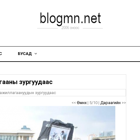
С
БУСАД
агааны зургуудаас
л ажиллагаануудын зургуудаас
<<
Өмнөх
| 5/10 |
Дараагийн
>>