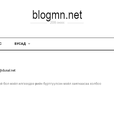
С
БУСАД
@dusal.net
й бол мэйл илгээхдээ өөрийн бүртгүүлсэн мэйл хаягнаасаа холбоо