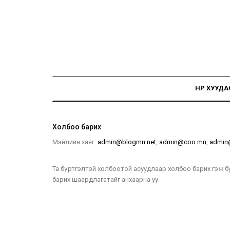
НҮҮР ХУУДА
Холбоо барих
Мэйлийн хаяг:
admin@blogmn.net
,
admin@coo.mn
,
admin
Та бүртгэлтэй холбоотой асуудлаар холбоо барих гэж бу
барих шаардлагатайг анхаарна уу.